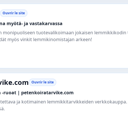
Ouvrir le site
rina myötä- ja vastakarvassa
in monipuoliseen tuotevalikoimaan jokaisen lemmikkikodin t
öydät myös vinkit lemmikinomistajan arkeen!
vike.com
Ouvrir le site
 -ruoat | petenkoiratarvike.com
uotettava ja kotimainen lemmikkitarvikkeiden verkkokauppa
sä.