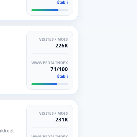
Établi
VISITES / MOIS
226K
WWWPEDIA INDEX
71/100
Établi
VISITES / MOIS
231K
vikkeet
WWWPEDIA INDEX