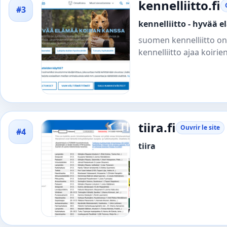
kennelliitto.fi
#3
kennelliitto - hyvää 
suomen kennelliitto on
kennelliitto ajaa koirie
tiira.fi
Ouvrir le site
#4
tiira