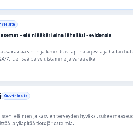
r le site
asemat – eläinlääkäri aina lähelläsi - evidensia
a -sairaalaa sinun ja lemmikkisi apuna arjessa ja hädän hetk
/7. lue lisää palveluistamme ja varaa aika!
i
Ouvrir le site
o
misten, eläinten ja kasvien terveyden hyväksi, tukee maaseu
ttää ja ylläpitää tietojärjestelmiä.