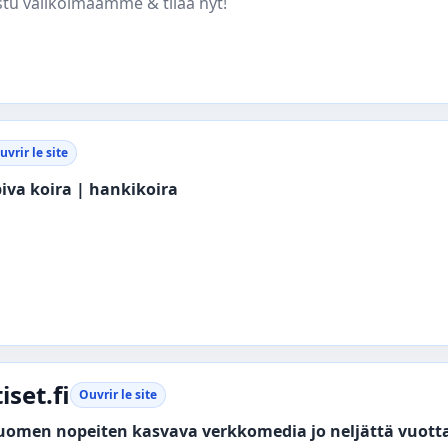
stu valikoimaamme & tilaa nyt!
uvrir le site
piva koira | hankikoira
set.fi
Ouvrir le site
suomen nopeiten kasvava verkkomedia jo neljättä vuott