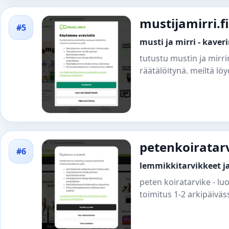
mustijamirri.fi
#5
musti ja mirri - kave
tutustu mustin ja mirr
räätälöitynä. meiltä l
petenkoiratar
#6
lemmikkitarvikkeet ja
peten koiratarvike - l
toimitus 1-2 arkipäiväs