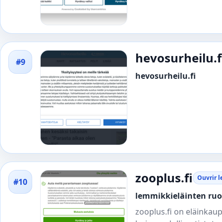
hevosurheilu.f
#9
hevosurheilu.fi
zooplus.fi
Ouvrir l
#10
lemmikkieläinten ruoa
zooplus.fi on eläinkaup