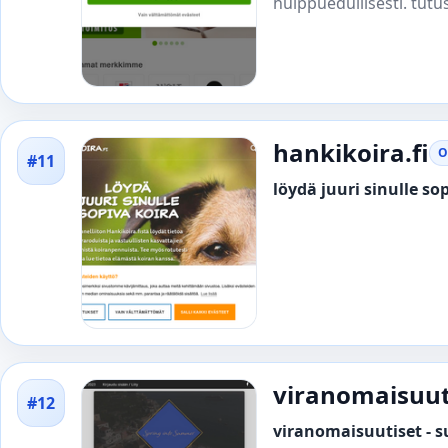
huippuedullisesti. tutu
hankikoira.fi
O
#11
löydä juuri sinulle so
viranomaisuuti
#12
viranomaisuutiset - 