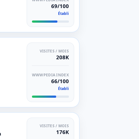
69/100
Établi
VISITES / MOIS
208K
WWWPEDIA INDEX
66/100
Établi
VISITES / MOIS
176K
a