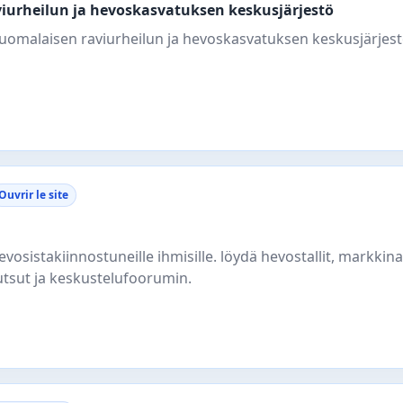
viurheilun ja hevoskasvatuksen keskusjärjestö
omalaisen raviurheilun ja hevoskasvatuksen keskusjärjest
Ouvrir le site
hevosistakiinnostuneille ihmisille. löydä hevostallit, markkina
ukutsut ja keskustelufoorumin.