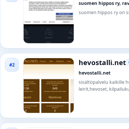
suomen hippos ry, ra
suomen hippos ry on su
hevostalli.net
#2
hevostalli.net
sisältöpalvelu kaikille 
leirit,hevoset, kilpail