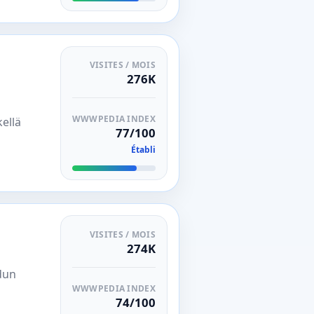
VISITES / MOIS
276K
WWWPEDIA INDEX
ellä
77/100
Établi
VISITES / MOIS
274K
dun
WWWPEDIA INDEX
74/100