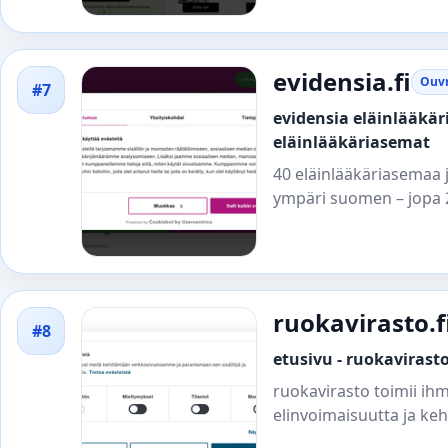
evidensia.fi
Ouvri
#7
evidensia eläinlääkäri
eläinlääkäriasemat
40 eläinlääkäriasemaa j
ympäri suomen – jopa 24
ruokavirasto.f
#8
etusivu - ruokavirast
ruokavirasto toimii ih
elinvoimaisuutta ja kehi