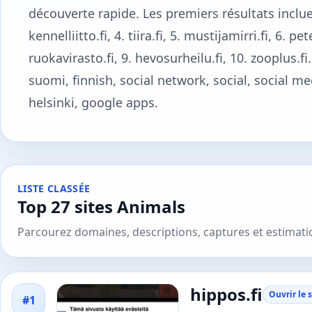
découverte rapide. Les premiers résultats incluent
kennelliitto.fi, 4. tiira.fi, 5. mustijamirri.fi, 6. 
ruokavirasto.fi, 9. hevosurheilu.fi, 10. zooplus.fi
suomi, finnish, social network, social, social med
helsinki, google apps.
LISTE CLASSÉE
Top 27 sites Animals
Parcourez domaines, descriptions, captures et estimat
hippos.fi
Ouvrir le s
#1