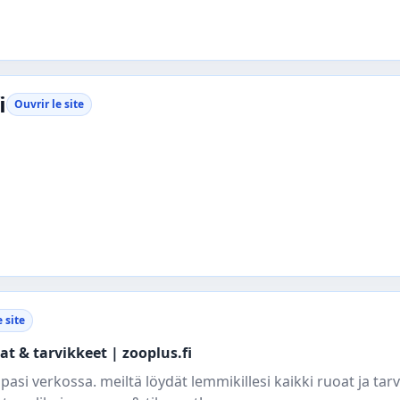
i
Ouvrir le site
e site
t & tarvikkeet | zooplus.fi
pasi verkossa. meiltä löydät lemmikillesi kaikki ruoat ja tar