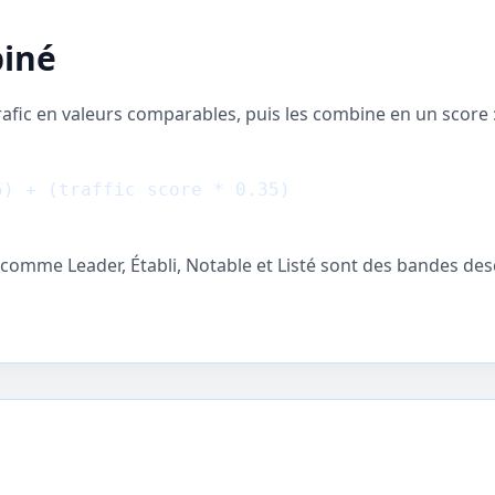
biné
afic en valeurs comparables, puis les combine en un score 
5) + (traffic score * 0.35)
ls comme Leader, Établi, Notable et Listé sont des bandes des