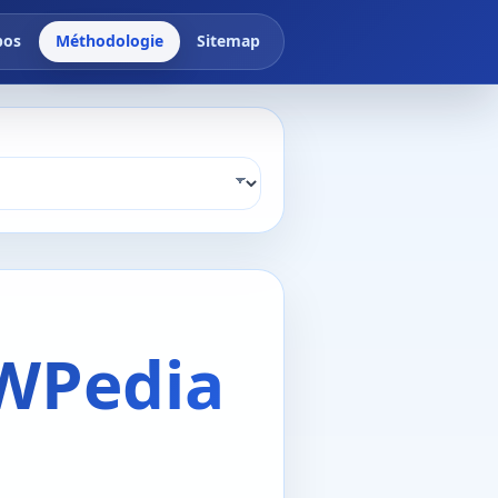
pos
Méthodologie
Sitemap
WPedia