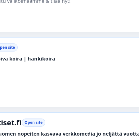
stu valikoimaamme & tilaa nyt!
pen site
piva koira | hankikoira
set.fi
Open site
suomen nopeiten kasvava verkkomedia jo neljättä vuott