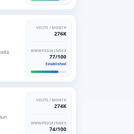
VISITS / MONTH
276K
WWWPEDIA INDEX
ellä
77/100
Established
VISITS / MONTH
274K
dun
WWWPEDIA INDEX
74/100