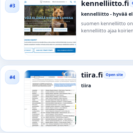
kennelliitto.fi
#3
kennelliitto - hyvää 
suomen kennelliitto on
kennelliitto ajaa koirie
tiira.fi
Open site
#4
tiira