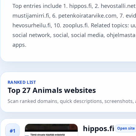
Top entries include 1. hippos.fi, 2. hevostalli.net, 3
mustijamirri.fi, 6. petenkoiratarvike.com, 7. evide
hevosurheilu.fi, 10. zooplus.fi. Related topics: uu
social network, social, social media, ohjelmasta 
apps.
RANKED LIST
Top 27 Animals websites
Scan ranked domains, quick descriptions, screenshots, a
hippos.fi
Open site
#1