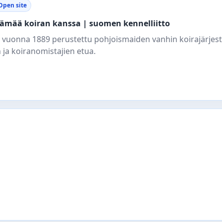
Open site
elämää koiran kanssa | suomen kennelliitto
 vuonna 1889 perustettu pohjoismaiden vanhin koirajärjest
n ja koiranomistajien etua.