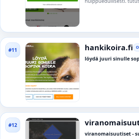
huippuedullisesti. tutu
hankikoira.fi
O
#11
löydä juuri sinulle so
viranomaisuuti
#12
viranomaisuutiset - 