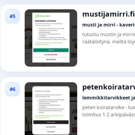
mustijamirri.fi
#5
musti ja mirri - kave
tutustu mustin ja mirr
räätälöitynä. meiltä l
petenkoiratar
#6
lemmikkitarvikkeet ja
peten koiratarvike - l
toimitus 1-2 arkipäiväs