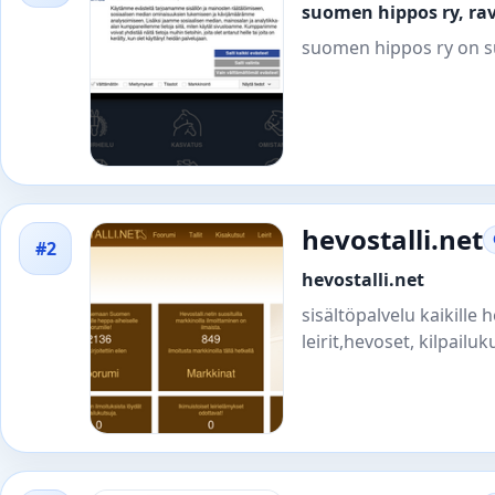
suomen hippos ry, ra
suomen hippos ry on su
hevostalli.net
#2
hevostalli.net
sisältöpalvelu kaikille 
leirit,hevoset, kilpail