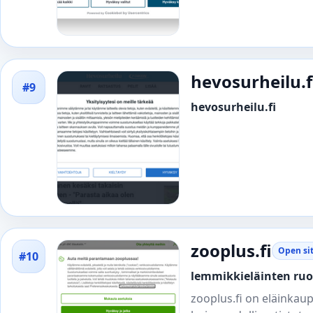
hevosurheilu.f
#9
hevosurheilu.fi
zooplus.fi
Open si
#10
lemmikkieläinten ruoa
zooplus.fi on eläinkaup