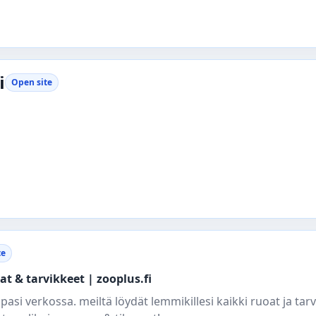
i
Open site
te
t & tarvikkeet | zooplus.fi
pasi verkossa. meiltä löydät lemmikillesi kaikki ruoat ja tar