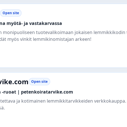
Open site
rina myötä- ja vastakarvassa
in monipuoliseen tuotevalikoimaan jokaisen lemmikkikodin t
öydät myös vinkit lemmikinomistajan arkeen!
vike.com
Open site
 -ruoat | petenkoiratarvike.com
uotettava ja kotimainen lemmikkitarvikkeiden verkkokauppa
sä.