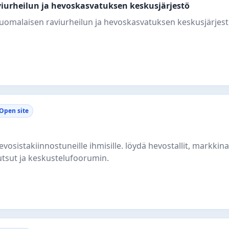
viurheilun ja hevoskasvatuksen keskusjärjestö
omalaisen raviurheilun ja hevoskasvatuksen keskusjärjest
Open site
hevosistakiinnostuneille ihmisille. löydä hevostallit, markkina
ukutsut ja keskustelufoorumin.