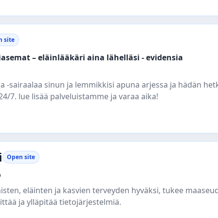
 site
asemat – eläinlääkäri aina lähelläsi - evidensia
a -sairaalaa sinun ja lemmikkisi apuna arjessa ja hädän hetk
/7. lue lisää palveluistamme ja varaa aika!
i
Open site
o
misten, eläinten ja kasvien terveyden hyväksi, tukee maaseu
ttää ja ylläpitää tietojärjestelmiä.