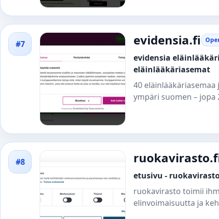
evidensia.fi
Open
#7
evidensia eläinlääkäri
eläinlääkäriasemat
40 eläinlääkäriasemaa j
ympäri suomen – jopa 24
ruokavirasto.f
#8
etusivu - ruokavirast
ruokavirasto toimii ih
elinvoimaisuutta ja kehi