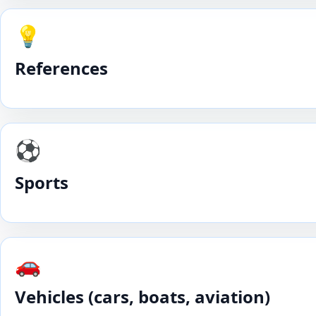
💡
References
⚽️
Sports
🚗
Vehicles (cars, boats, aviation)