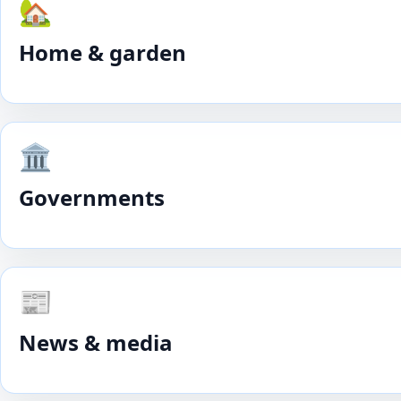
🏡
Home & garden
🏛️
Governments
📰
News & media