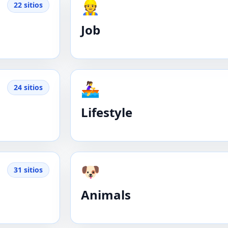
👷
22 sitios
Job
🚣‍♀️
24 sitios
Lifestyle
🐶
31 sitios
Animals