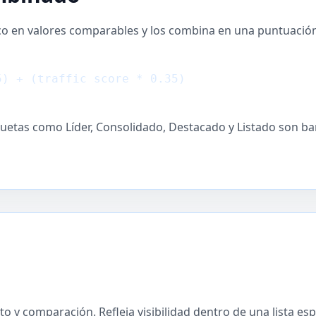
ico en valores comparables y los combina en una puntuació
5) + (traffic score * 0.35)
quetas como Líder, Consolidado, Destacado y Listado son ba
 y comparación. Refleja visibilidad dentro de una lista e