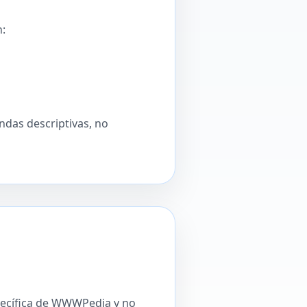
n:
ndas descriptivas, no
specífica de WWWPedia y no