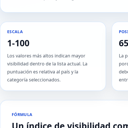
ESCALA
POS
1-100
6
Los valores más altos indican mayor
La p
visibilidad dentro de la lista actual. La
porq
puntuación es relativa al país y la
deb
categoría seleccionados.
entr
FÓRMULA
Un índice de visibilidad c