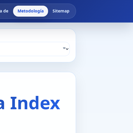
a de
Metodología
Sitemap
 Index