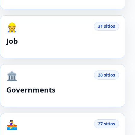
👷
31 sitios
Job
🏛️
28 sitios
Governments
🚣‍♀️
27 sitios