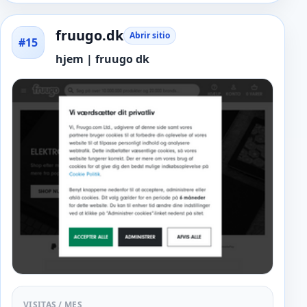
fruugo.dk
Abrir sitio
#15
hjem | fruugo dk
VISITAS / MES