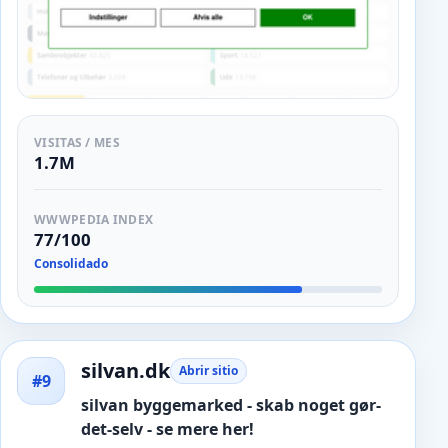
VISITAS / MES
1.7M
WWWPEDIA INDEX
77/100
Consolidado
silvan.dk
Abrir sitio
#9
silvan byggemarked - skab noget gør-
det-selv - se mere her!