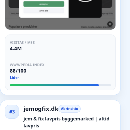
VISITAS / MES
4.4M
WWWPEDIA INDEX
88/100
Líder
jemogfix.dk
Abrir sitio
#3
jem & fix lavpris byggemarked | altid
lavpris