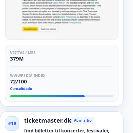
VISITAS / MES
379M
WWWPEDIA INDEX
72/100
Consolidado
ticketmaster.dk
Abrir sitio
#18
find billetter til koncerter, festivaler,