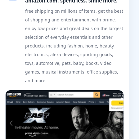
amazon.com. spend less. smile more.
free shipping on millions of items. get the best
of shopping and entertainment with prime.
enjoy low prices and great deals on the largest
selection of everyday essentials and other
products, including fashion, home, beauty,
electronics, alexa devices, sporting goods,
toys, automotive, pets, baby, books, video
games, musical instruments, office supplies,
and more.