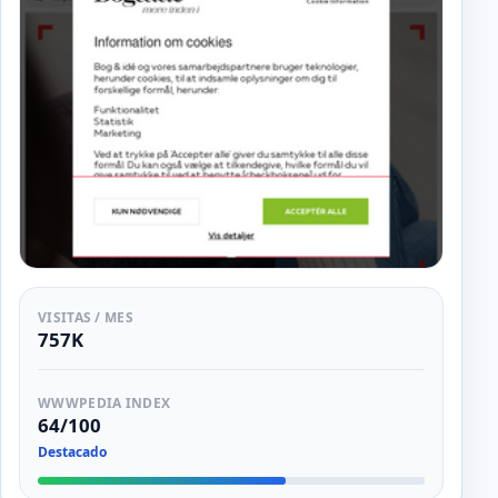
VISITAS / MES
757K
WWWPEDIA INDEX
64/100
Destacado