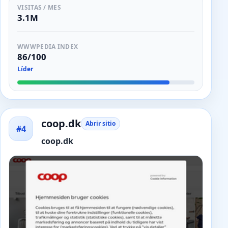
VISITAS / MES
3.1M
WWWPEDIA INDEX
86/100
Líder
coop.dk
Abrir sitio
#4
coop.dk