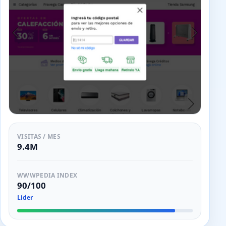
VISITAS / MES
9.4M
WWWPEDIA INDEX
90/100
Líder