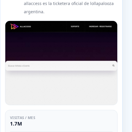
allaccess es la ticketera oficial de lollapalooza
argentina.
VISITAS / MES
1.7M