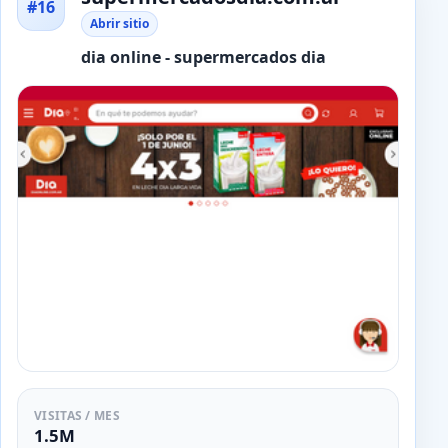
#16
Abrir sitio
dia online - supermercados dia
VISITAS / MES
1.5M