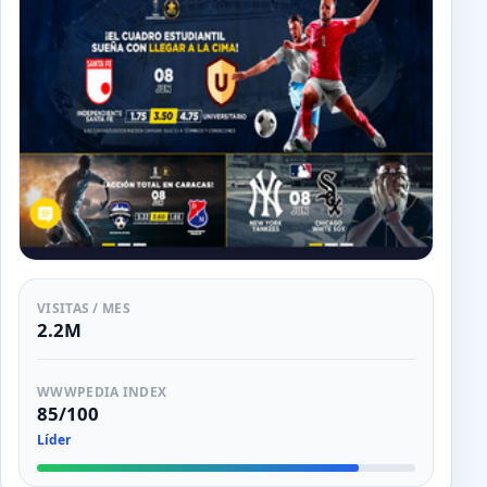
VISITAS / MES
2.2M
WWWPEDIA INDEX
85/100
Líder