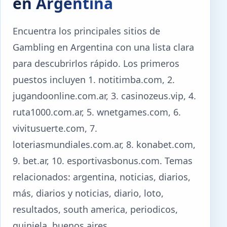
en Argentina
Encuentra los principales sitios de
Gambling en Argentina con una lista clara
para descubrirlos rápido. Los primeros
puestos incluyen 1. notitimba.com, 2.
jugandoonline.com.ar, 3. casinozeus.vip, 4.
ruta1000.com.ar, 5. wnetgames.com, 6.
vivitusuerte.com, 7.
loteriasmundiales.com.ar, 8. konabet.com,
9. bet.ar, 10. esportivasbonus.com. Temas
relacionados: argentina, noticias, diarios,
más, diarios y noticias, diario, loto,
resultados, south america, periodicos,
quiniela, buenos aires.