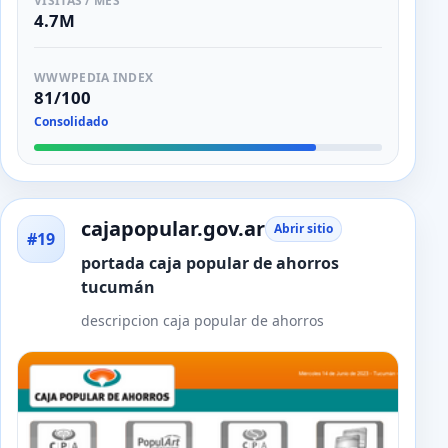
VISITAS / MES
4.7M
WWWPEDIA INDEX
81/100
Consolidado
cajapopular.gov.ar
Abrir sitio
#19
portada caja popular de ahorros
tucumán
descripcion caja popular de ahorros