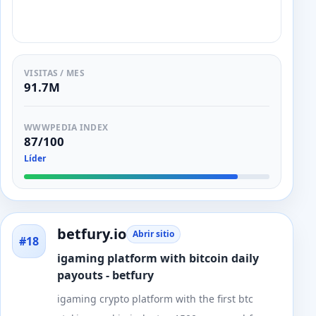
VISITAS / MES
91.7M
WWWPEDIA INDEX
87/100
Líder
betfury.io
Abrir sitio
#18
igaming platform with bitcoin daily
payouts - betfury
igaming crypto platform with the first btc