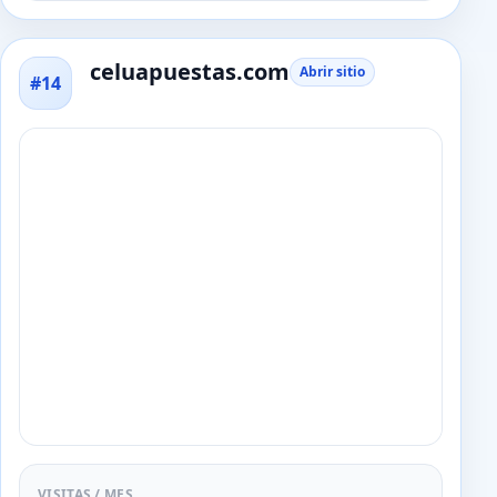
celuapuestas.com
Abrir sitio
#14
VISITAS / MES