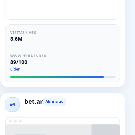
VISITAS / MES
8.6M
WWWPEDIA INDEX
89/100
Líder
bet.ar
Abrir sitio
#9