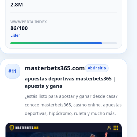
2.8M
WWWPEDIA INDEX
86/100
Líder
masterbets365.com
Abrir sitio
#11
apuestas deportivas masterbets365 |
apuesta y gana
¿estás listo para apostar y ganar desde casa?
conoce masterbets365, casino online. apuestas
deportivas, hipódromo, ruleta y mucho más.