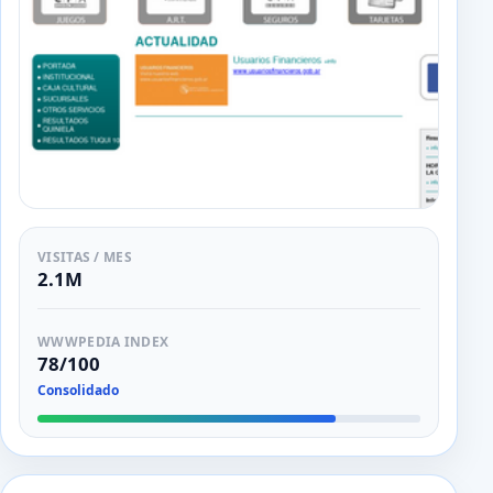
VISITAS / MES
2.1M
WWWPEDIA INDEX
78/100
Consolidado