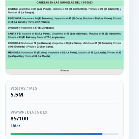
VISITAS / MES
5.5M
WWWPEDIA INDEX
85/100
Líder