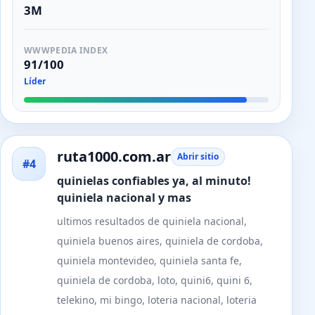
3M
WWWPEDIA INDEX
91/100
Líder
ruta1000.com.ar
Abrir sitio
#4
quinielas confiables ya, al minuto!
quiniela nacional y mas
ultimos resultados de quiniela nacional,
quiniela buenos aires, quiniela de cordoba,
quiniela montevideo, quiniela santa fe,
quiniela de cordoba, loto, quini6, quini 6,
telekino, mi bingo, loteria nacional, loteria