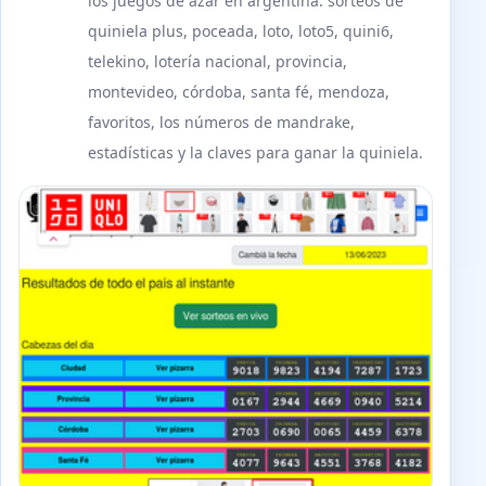
los juegos de azar en argentina. sorteos de
quiniela plus, poceada, loto, loto5, quini6,
telekino, lotería nacional, provincia,
montevideo, córdoba, santa fé, mendoza,
favoritos, los números de mandrake,
estadísticas y la claves para ganar la quiniela.