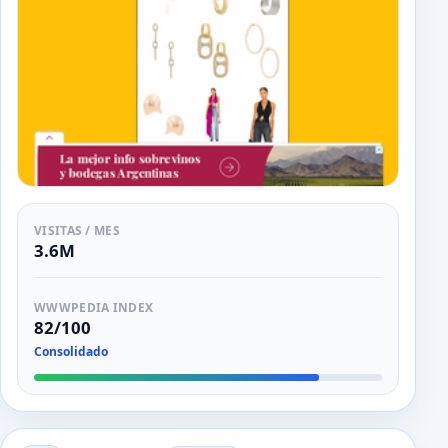
VISITAS / MES
3.6M
WWWPEDIA INDEX
82/100
Consolidado