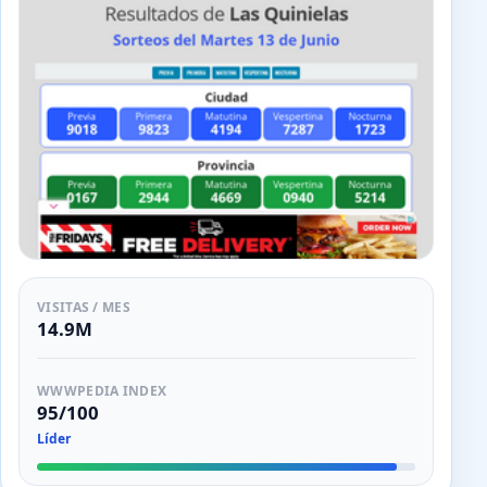
VISITAS / MES
14.9M
WWWPEDIA INDEX
95/100
Líder