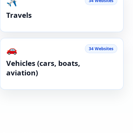
✈️
34 Websites
Travels
🚗
34 Websites
Vehicles (cars, boats,
aviation)