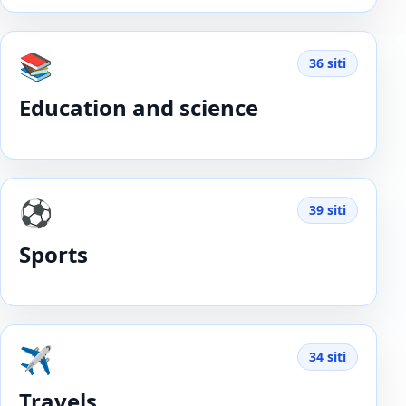
📚
36 siti
Education and science
⚽️
39 siti
Sports
✈️
34 siti
Travels