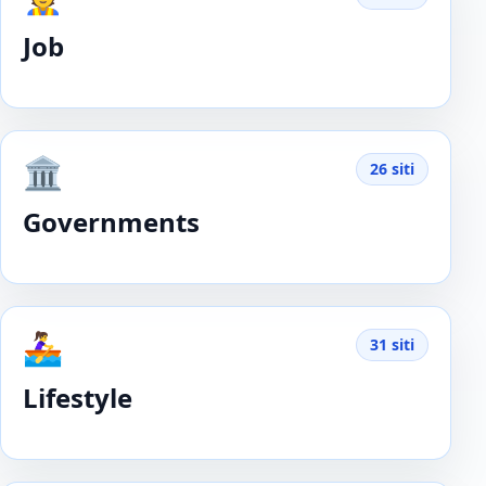
Job
🏛️
26 siti
Governments
🚣‍♀️
31 siti
Lifestyle