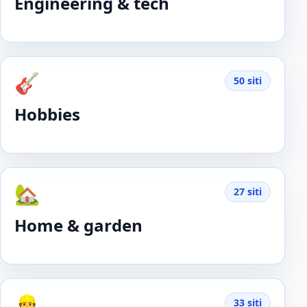
Engineering & tech
🎸
50 siti
Hobbies
🏡
27 siti
Home & garden
👷
33 siti