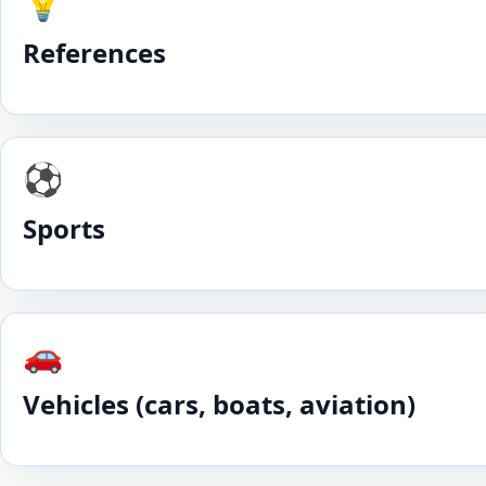
💡
References
⚽️
Sports
🚗
Vehicles (cars, boats, aviation)