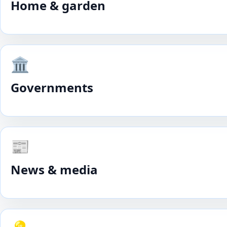
Home & garden
🏛️
Governments
📰
News & media