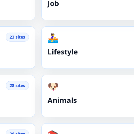
Job
🚣‍♀️
23 sites
Lifestyle
🐶
28 sites
Animals
36 sites