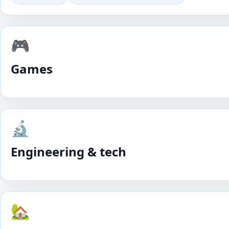
🎮
Games
🔬
Engineering & tech
🏡