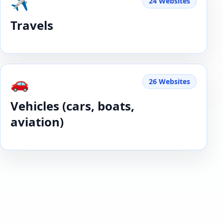
✈️
24 Websites
Travels
🚗
26 Websites
Vehicles (cars, boats,
aviation)