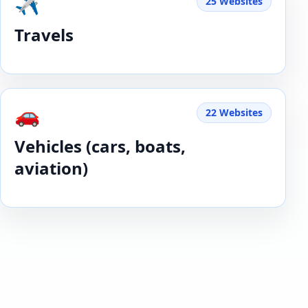
✈️
25 Websites
Travels
🚗
22 Websites
Vehicles (cars, boats,
aviation)