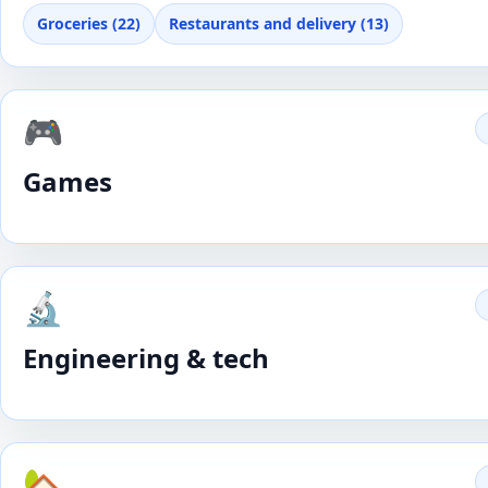
Groceries (22)
Restaurants and delivery (13)
🎮
Games
🔬
Engineering & tech
🏡