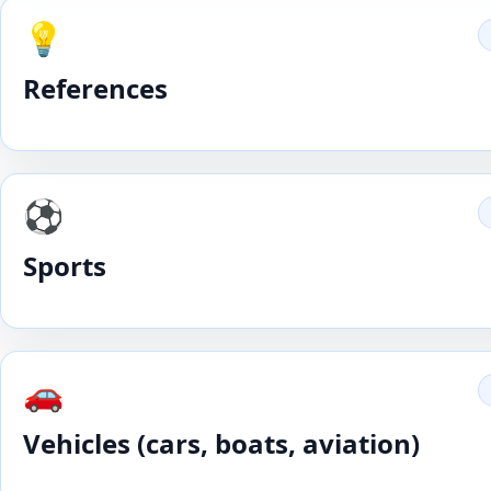
💡
References
⚽️
Sports
🚗
Vehicles (cars, boats, aviation)