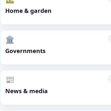
Home & garden
🏛️
Governments
📰
News & media