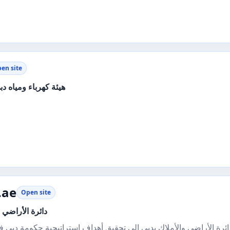
en site
هيئة كهرباء ومياه دب
.ae
Open site
دائرة الأراضي 
ئرة الأراضي والأملاك بدبي إلى تحقيق أهداف استراتيجية حكومة دبي 