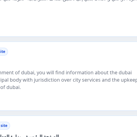
ite
ment of dubai, you will find information about the dubai
pal body with jurisdiction over city services and the upkee
 of dubai.
site
الصفحة الرئيسية - وزارة العدل 