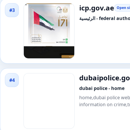
icp.gov.ae
Open si
#3
الرئيسية - federa
dubaipolice.go
#4
dubai police - home
home,dubai police websi
information on crime,tr