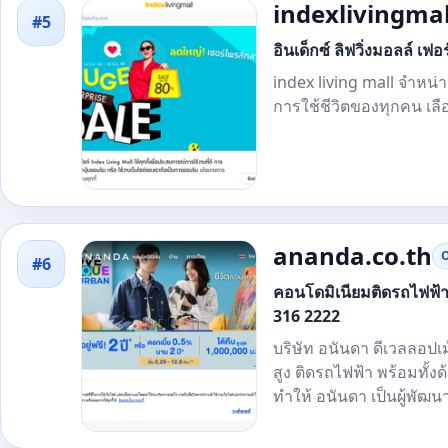
indexlivingma
#5
อินเด็กซ์ ลิฟวิ่งมอลล์ เฟ
index living mall จําหน
การใช้ชีวิตของทุกคน เลื
ananda.co.th
O
#6
คอนโดมิเนียมติดรถไฟฟ้า 
316 2222
บริษัท อนันดา ดีเวลลอป
สูง ติดรถไฟฟ้า พร้อมทั้
ทำให้ อนันดา เป็นผู้พัฒน