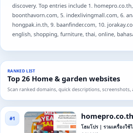
discovery. Top entries include 1. homepro.co.th,
boonthavorn.com, 5. indexlivingmall.com, 6. ana
hongpak.in.th, 9. baanfinder.com, 10. jorakay.co
english, shopping, furniture, thai, online, bahas
RANKED LIST
Top 26 Home & garden websites
Scan ranked domains, quick descriptions, screenshots, a
homepro.co.t
#1
โฮมโปร | รวมเครื่องใช้