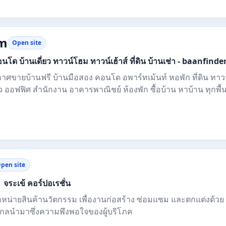
om
Open site
ด บ้านเดี่ยว ทาวน์โฮม ทาวน์เฮ้าส์ ที่ดิน บ้านเช่า - baanfind
ศขายบ้านฟรี บ้านมือสอง คอนโด อพาร์ทเม้นท์ หอพัก ที่ดิน ทา
ี่ยว ออฟฟิศ สำนักงาน อาคารพาณิชย์ ห้องพัก ซื้อบ้าน หาบ้าน ทุกพื้นที
pen site
 จระเข้ คอร์ปอเรชั่น
ำหน่ายสินค้านวัตกรรม เพื่องานก่อสร้าง ซ่อมแซม และตกแต่งด้ว
ลนำมาซึ่งความพึงพอใจของผู้บริโภค