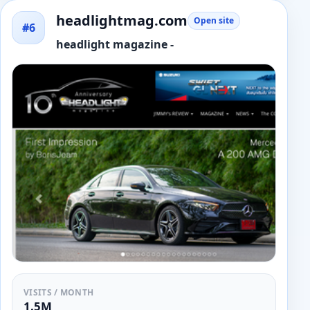
headlightmag.com
Open site
#6
headlight magazine -
VISITS / MONTH
1.5M