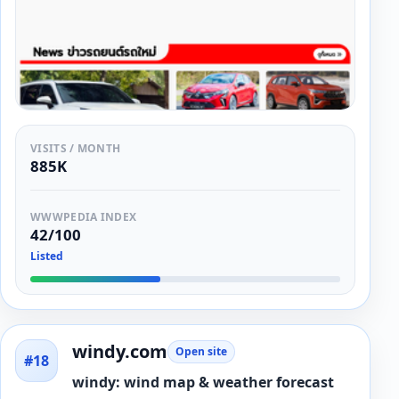
VISITS / MONTH
885K
WWWPEDIA INDEX
42/100
Listed
windy.com
Open site
#18
windy: wind map & weather forecast