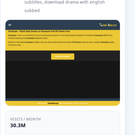
subtitles, download drama with english
subbed
VISITS / MONTH
30.3M