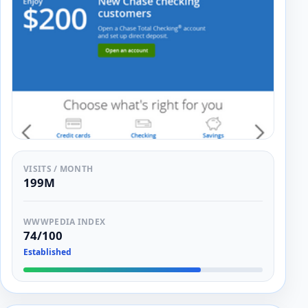
VISITS / MONTH
199M
WWWPEDIA INDEX
74/100
Established