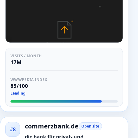
VISITS / MONTH
17M
WWWPEDIA INDEX
85/100
Leading
commerzbank.de
Open site
#8
die bank für privat- und