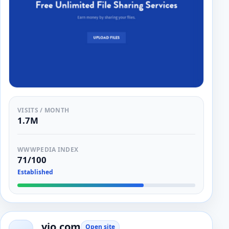
VISITS / MONTH
1.7M
WWWPEDIA INDEX
71/100
Established
vio.com
Open site