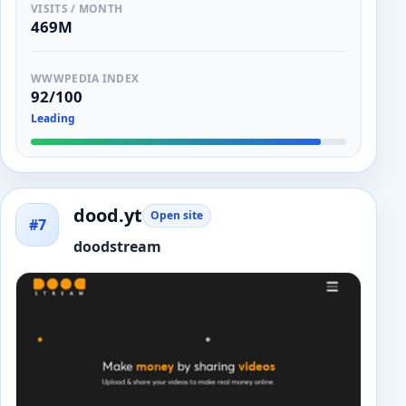
VISITS / MONTH
469M
WWWPEDIA INDEX
92/100
Leading
dood.yt
Open site
#7
doodstream