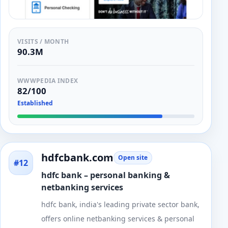
VISITS / MONTH
90.3M
WWWPEDIA INDEX
82/100
Established
hdfcbank.com
Open site
#12
hdfc bank – personal banking &
netbanking services
hdfc bank, india's leading private sector bank,
offers online netbanking services & personal