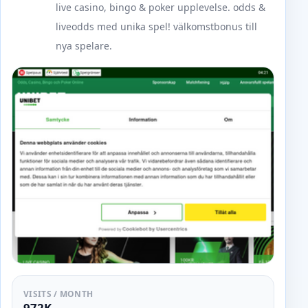
live casino, bingo & poker upplevelse. odds &
liveodds med unika spel! välkomstbonus till
nya spelare.
VISITS / MONTH
972K