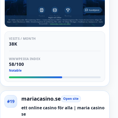
VISITS / MONTH
38K
WWWPEDIA INDEX
58/100
Notable
mariacasino.se
Open site
#19
ett online casino för alla | maria casino
se