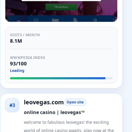
VISITS / MONTH
8.1M
WWWPEDIA INDEX
93/100
Leading
leovegas.com
Open site
#3
online casino | leovegas™
welcome to fabulous leovegas! the exciting
world of online casino awaits. play now at the