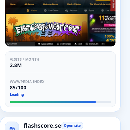
VISITS / MONTH
2.8M
WWWPEDIA INDEX
85/100
Leading
flashscore.se
Open site
#6