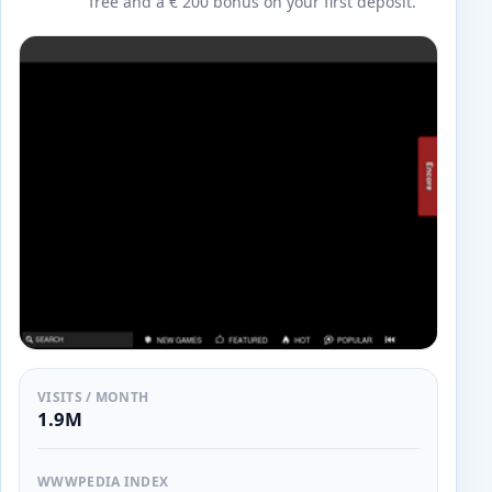
free and a € 200 bonus on your first deposit.
VISITS / MONTH
1.9M
WWWPEDIA INDEX