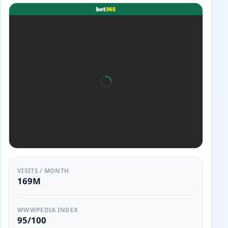
VISITS / MONTH
169M
WWWPEDIA INDEX
95/100