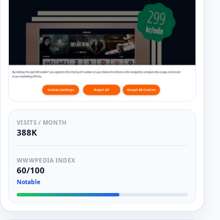
VISITS / MONTH
388K
WWWPEDIA INDEX
60/100
Notable