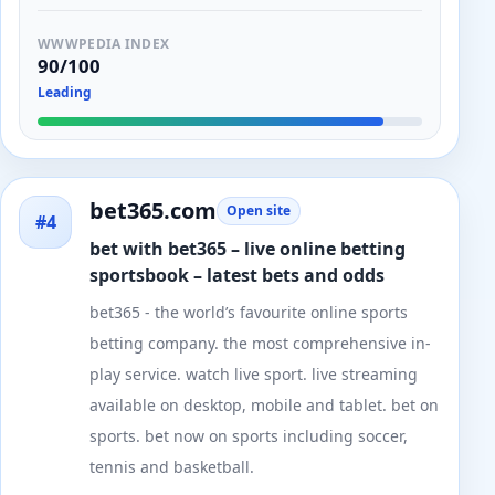
WWWPEDIA INDEX
90/100
Leading
bet365.com
Open site
#4
bet with bet365 – live online betting
sportsbook – latest bets and odds
bet365 - the world’s favourite online sports
betting company. the most comprehensive in-
play service. watch live sport. live streaming
available on desktop, mobile and tablet. bet on
sports. bet now on sports including soccer,
tennis and basketball.