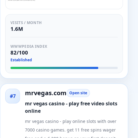
VISITS / MONTH
1.6M
WWWPEDIA INDEX
82/100
Established
mrvegas.com
Open site
#7
mr vegas casino - play free video slots
online
mr vegas casino - play online slots with over
7000 casino games. get 11 free spins wager