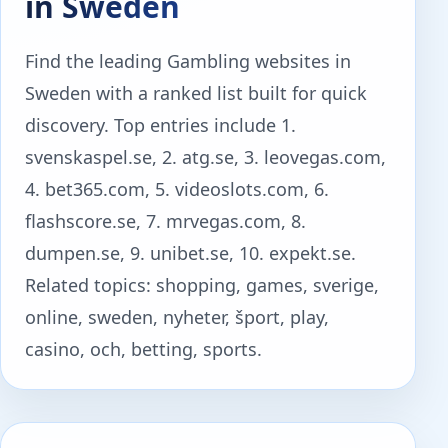
in Sweden
Find the leading Gambling websites in
Sweden with a ranked list built for quick
discovery. Top entries include 1.
svenskaspel.se, 2. atg.se, 3. leovegas.com,
4. bet365.com, 5. videoslots.com, 6.
flashscore.se, 7. mrvegas.com, 8.
dumpen.se, 9. unibet.se, 10. expekt.se.
Related topics: shopping, games, sverige,
online, sweden, nyheter, šport, play,
casino, och, betting, sports.