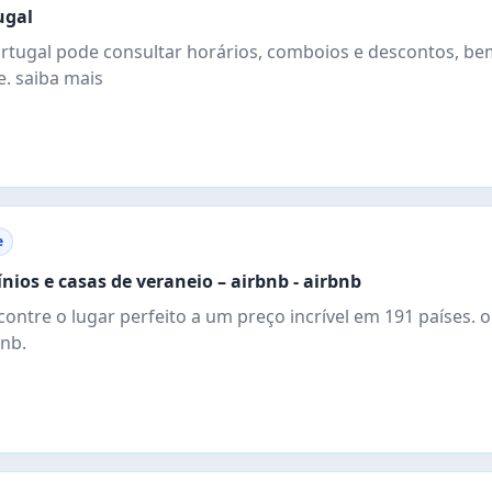
ugal
ortugal pode consultar horários, comboios e descontos, b
e. saiba mais
e
ios e casas de veraneio – airbnb - airbnb
ncontre o lugar perfeito a um preço incrível em 191 países.
bnb.