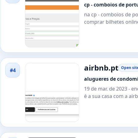
cp - comboios de port
na cp - comboios de p
comprar bilhetes onlin
airbnb.pt
Open sit
#4
alugueres de condomín
19 de mar. de 2023 - e
é a sua casa com a air