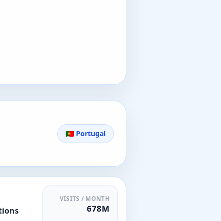
🇵🇹 Portugal
VISITS / MONTH
678M
tions