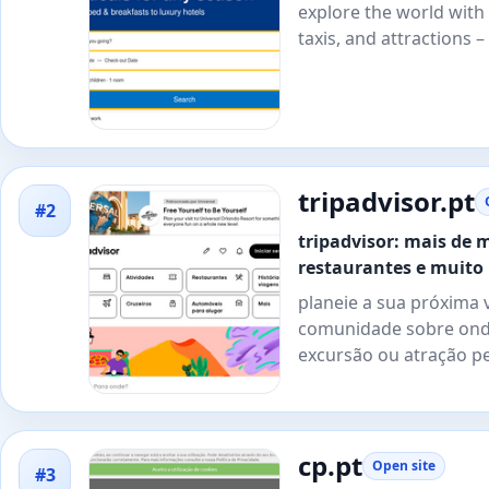
explore the world with 
taxis, and attractions 
tripadvisor.pt
#2
tripadvisor: mais de m
restaurantes e muito
planeie a sua próxima 
comunidade sobre onde 
excursão ou atração p
cp.pt
Open site
#3