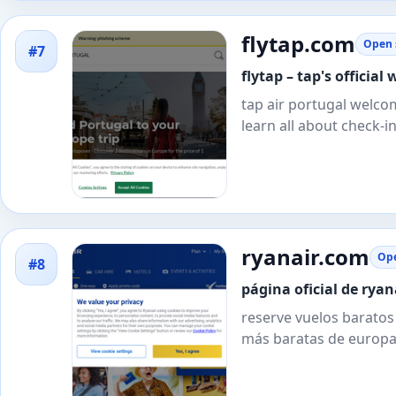
flytap.com
Open 
#7
flytap – tap's official
tap air portugal welco
learn all about check-
ryanair.com
Ope
#8
página oficial de ryan
reserve vuelos baratos 
más baratas de europa.