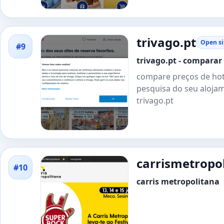
trivago.pt
Open si
#9
trivago.pt - comparar
compare preços de hoté
pesquisa do seu alojam
trivago.pt
carrismetropol
#10
carris metropolitana