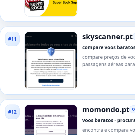
skyscanner.pt
#11
compare voos baratos 
compare preços de voo
passagens aéreas para 
momondo.pt
O
#12
voos baratos - procu
encontra e compara vo