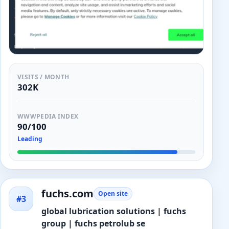
VISITS / MONTH
302K
WWWPEDIA INDEX
90/100
Leading
fuchs.com
Open site
#3
global lubrication solutions | fuchs
group | fuchs petrolub se