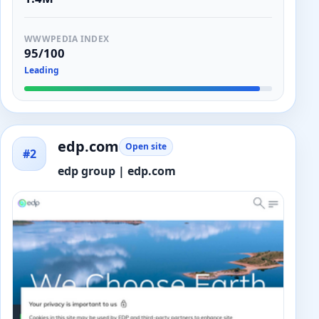
WWWPEDIA INDEX
95/100
Leading
edp.com
Open site
#2
edp group | edp.com