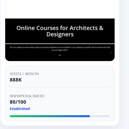
VISITS / MONTH
888K
WWWPEDIA INDEX
80/100
Established