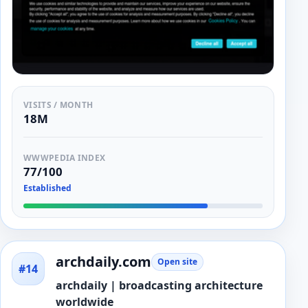
VISITS / MONTH
18M
WWWPEDIA INDEX
77/100
Established
archdaily.com
Open site
#14
archdaily | broadcasting architecture
worldwide