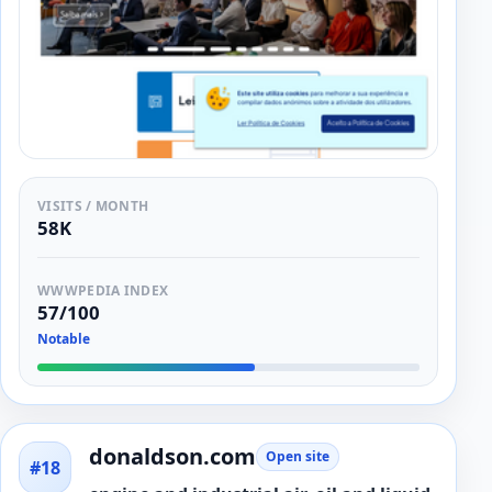
VISITS / MONTH
58K
WWWPEDIA INDEX
57/100
Notable
donaldson.com
Open site
#18