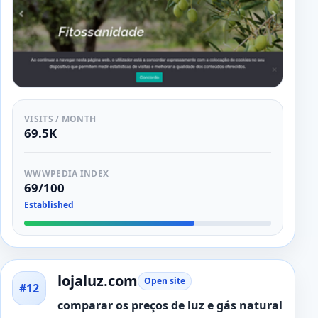
VISITS / MONTH
69.5K
WWWPEDIA INDEX
69/100
Established
lojaluz.com
Open site
#12
comparar os preços de luz e gás natural