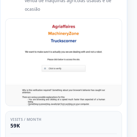
venda de máquinas agrícolas usadas e de
ocasião
VISITS / MONTH
59K