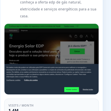
conheça a oferta edp de gás natural,
eletricidade e serviços energéticos para a sua
casa.
VISITS / MONTH
1.4M