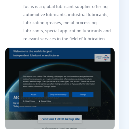
fuchs is a global lubricant supplier offering
automotive lubricants, industrial lubricants,
lubricating greases, metal processing
lubricants, special application lubricants and
relevant services in the field of lubrication.