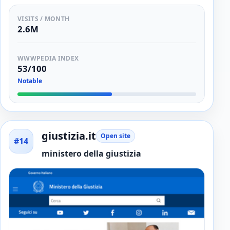
VISITS / MONTH
2.6M
WWWPEDIA INDEX
53/100
Notable
giustizia.it
Open site
#14
ministero della giustizia