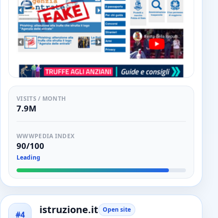
VISITS / MONTH
7.9M
WWWPEDIA INDEX
90/100
Leading
istruzione.it
Open site
#4