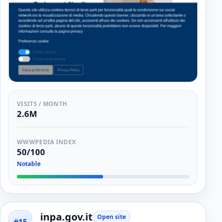
VISITS / MONTH
2.6M
WWWPEDIA INDEX
50/100
Notable
inpa.gov.it
Open site
#15