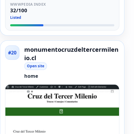
WWWPEDIA INDEX
32/100
Listed
monumentocruzdeltercermilen
#20
io.cl
Open site
home