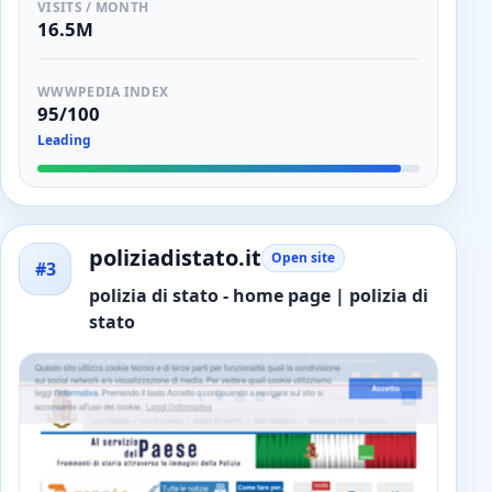
VISITS / MONTH
16.5M
WWWPEDIA INDEX
95/100
Leading
poliziadistato.it
Open site
#3
polizia di stato - home page | polizia di
stato