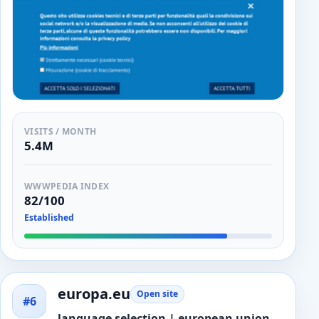
VISITS / MONTH
5.4M
WWWPEDIA INDEX
82/100
Established
europa.eu
Open site
#6
language selection | european union