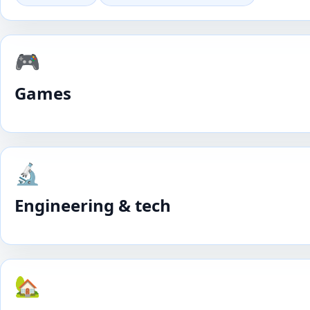
🎮
Games
🔬
Engineering & tech
🏡