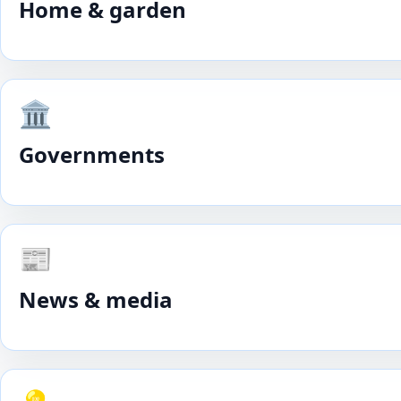
Home & garden
🏛️
Governments
📰
News & media