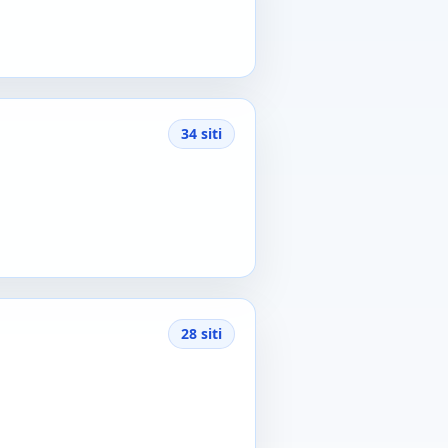
34 siti
28 siti