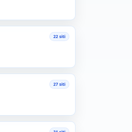
22 siti
27 siti
31 siti