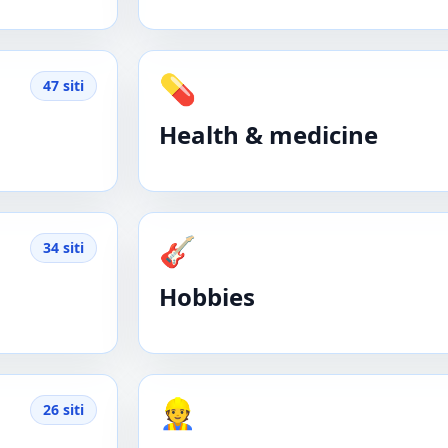
💊
47 siti
Health & medicine
🎸
34 siti
Hobbies
👷
26 siti