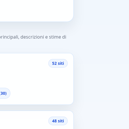
incipali, descrizioni e stime di
52 siti
(30)
48 siti