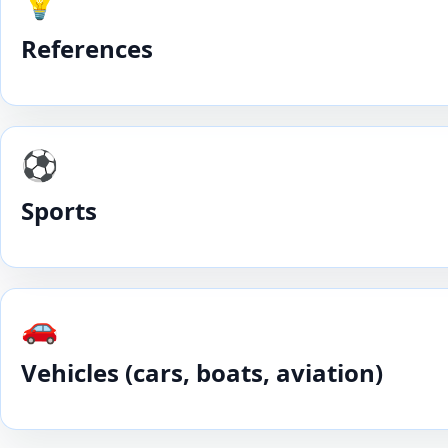
💡
References
⚽️
Sports
🚗
Vehicles (cars, boats, aviation)