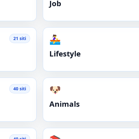
Job
🚣‍♀️
21 siti
Lifestyle
🐶
40 siti
Animals
40 siti