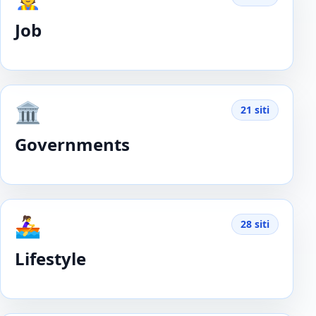
Job
🏛️
21 siti
Governments
🚣‍♀️
28 siti
Lifestyle