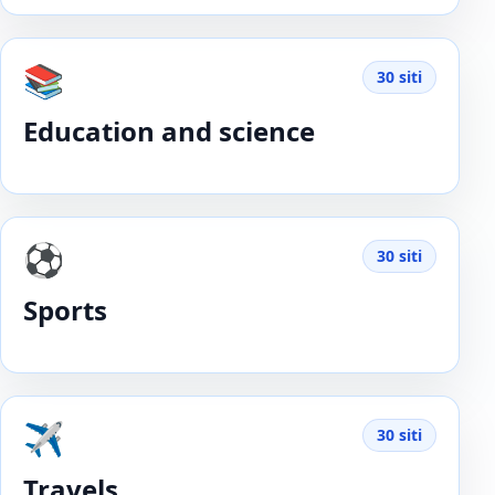
📚
30 siti
Education and science
⚽️
30 siti
Sports
✈️
30 siti
Travels