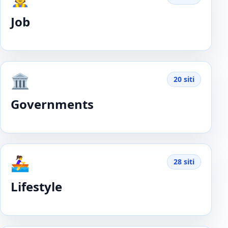
Job
🏛️
20 siti
Governments
🚣‍♀️
28 siti
Lifestyle