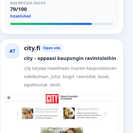
WWWPEDIA INDEX
79/100
Established
city.fi
Open site
#7
city – oppaasi kaupungin ravintoloihin
city tarjoaa maailmaan nuoren kaupunkilaisen
näkökulman. jutut. blogit. ravintolat. kuvat.
tapahtumat. deitti.