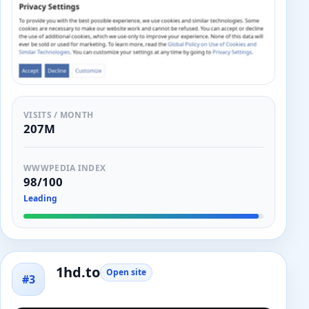
VISITS / MONTH
207M
WWWPEDIA INDEX
98/100
Leading
1hd.to
Open site
#3