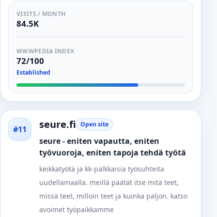
VISITS / MONTH
84.5K
WWWPEDIA INDEX
72/100
Established
seure.fi
Open site
#11
seure - eniten vapautta, eniten
työvuoroja, eniten tapoja tehdä työtä
keikkatyötä ja kk-palkkaisia työsuhteita
uudellamaalla. meillä päätät itse mitä teet,
missä teet, milloin teet ja kuinka paljon. katso
avoimet työpaikkamme