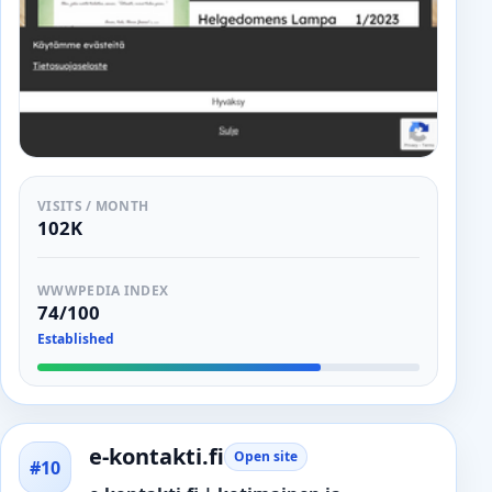
VISITS / MONTH
102K
WWWPEDIA INDEX
74/100
Established
e-kontakti.fi
Open site
#10