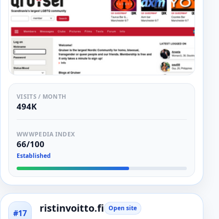
VISITS / MONTH
494K
WWWPEDIA INDEX
66/100
Established
ristinvoitto.fi
Open site
#17