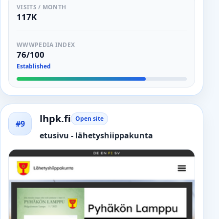
VISITS / MONTH
117K
WWWPEDIA INDEX
76/100
Established
lhpk.fi
Open site
#9
etusivu - lähetyshiippakunta