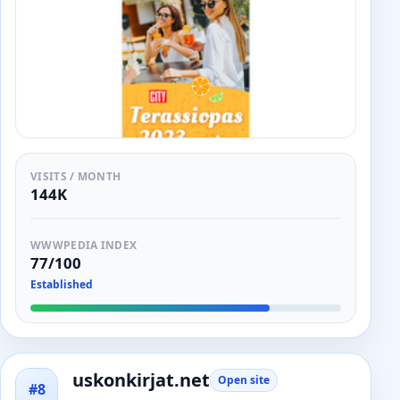
VISITS / MONTH
144K
WWWPEDIA INDEX
77/100
Established
uskonkirjat.net
Open site
#8