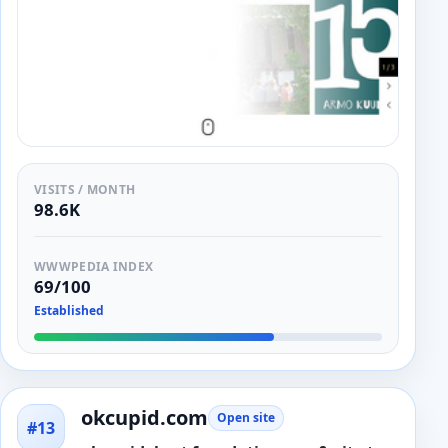
VISITS / MONTH
98.6K
WWWPEDIA INDEX
69/100
Established
okcupid.com
Open site
#13