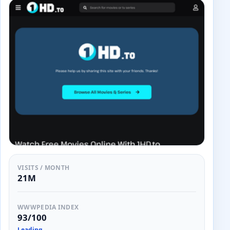
VISITS / MONTH
21M
WWWPEDIA INDEX
93/100
Leading