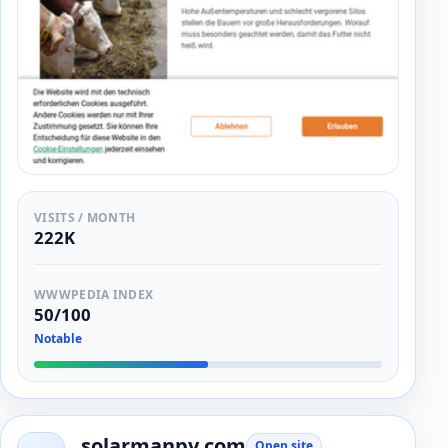
VISITS / MONTH
222K
WWWPEDIA INDEX
50/100
Notable
solarmanpv.com
Open site