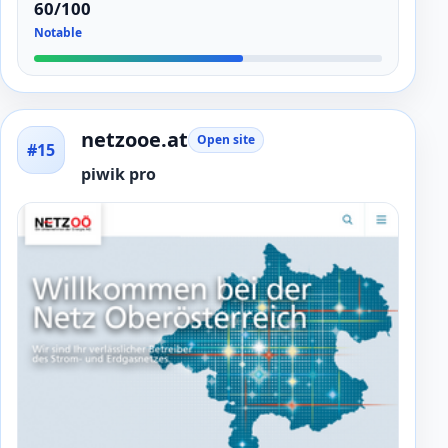
60/100
Notable
netzooe.at
Open site
#15
piwik pro