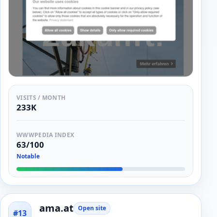
VISITS / MONTH
233K
WWWPEDIA INDEX
63/100
Notable
ama.at
Open site
#13