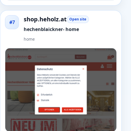
shop.heholz.at
Open site
#7
hechenblaickner- home
home