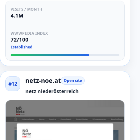
VISITS / MONTH
4.1M
WWWPEDIA INDEX
72/100
Established
netz-noe.at
Open site
#12
netz niederösterreich