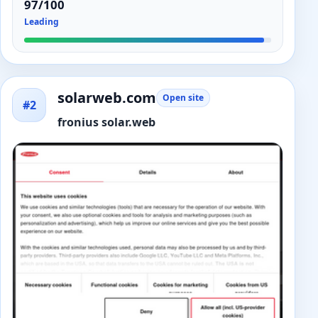
97/100
Leading
solarweb.com
Open site
#2
fronius solar.web