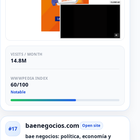
VISITS / MONTH
14.8M
WWWPEDIA INDEX
60/100
Notable
baenegocios.com
Open site
#17
bae negocios: política, economía y